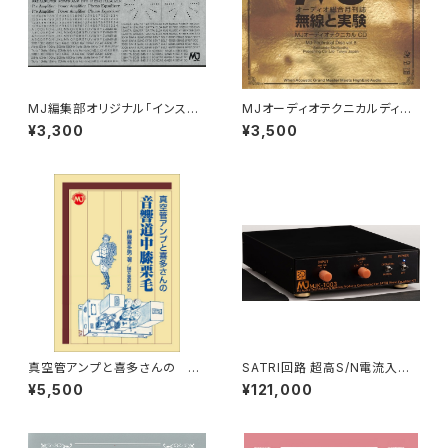
MJ編集部オリジナル「インスタ
MJオーディオテクニカルディス
ントレタリング」（黒タイプ）
クvol.8
¥3,300
¥3,500
真空管アンプと喜多さんの 音
SATRI回路 超高S/N電流入力
響道中膝栗毛
型フォノイコイザーアンプ部品セ
¥5,500
¥121,000
ット「MJK-1003」