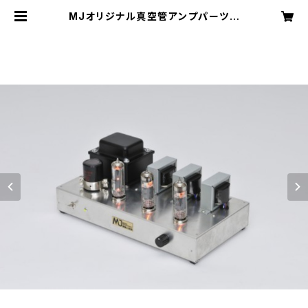
MJオリジナル真空管アンプパーツセ
ット（6BM8シングルアンプ主要部品
セット） | MJnetshop