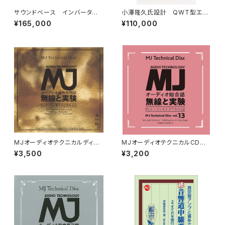
サウンドベース インバーター
小澤隆久氏設計 QWT型エン
搭載電源トランス CWP-450
クロージャースピーカー部品セ
¥165,000
¥110,000
ット「MJYSP-1」（ヤマハ9cmフ
ルレンジスピーカーユニット使
用）
MJオーディオテクニカルディス
MJオーディオテクニカルCD v
クvol.8
ol.13
¥3,500
¥3,200