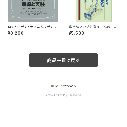
MJオーディオテクニカルディス
真空管アンプと喜多さんの
ク vol.10
続 音響道中膝栗毛
¥3,200
¥5,500
商品一覧に戻る
© MJnetshop
Powered by