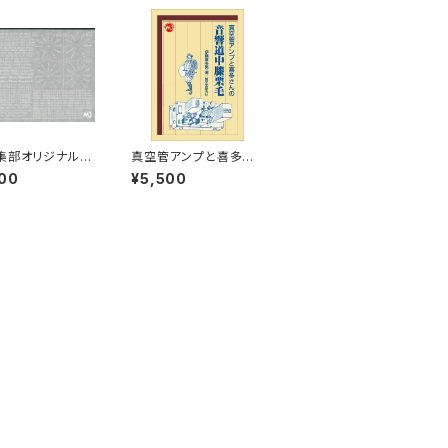
集部オリジナル
真空管アンプと喜多さ
スタントレタリン
んの 音響道中膝栗毛
00
¥5,500
白タイプ）