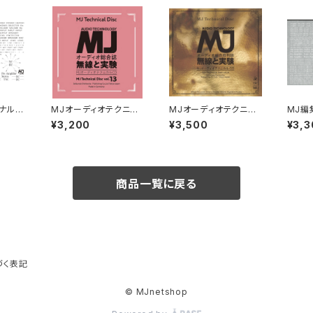
ジナル
MJオーディオテクニカ
MJオーディオテクニカ
MJ編
スタン
ルCD vol.13
ルディスクvol.8
「イン
¥3,200
¥3,500
¥3,3
キスト黒
グ」（
商品一覧に戻る
づく表記
© MJnetshop