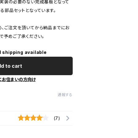
実装の必要のない完成基板となって
る部品セットとなっています。
、ご注文を頂いてから納品までにお
で予めご了承ください。
l shipping available
d to cart
にお住まいの方向け
通報する
(7)