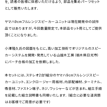
を, 読者の皆様に体感いただけるよう, 部品を集めパーツセット
として販売いたします．
ヤマハ9cmフルレンジスピーカーユニットは現在開発中の試作
品ではありますが，今回数量限定で，本部品セット用としてご提供
頂くことになりました．
小澤隆久氏の図面をもとに，高い加工技術でオリジナルのスピー
カーシステムを開発・発売している山越木工房（栃木県日光市）
にバーチ合板の加工を依頼しました．
本セットには、ステレオ2台1組分のヤマハ9cmフルレンジスピー
カーユニット、エンクロージャー用板材、内部配線材、ターミナル、
吸音材、ファストン端子、ネジ、ワッシャーなどが含まれ、組立手順
を記載した組立説明書も同梱いたします．（組立に必要な道具類
はお客様でご用意が必要です）