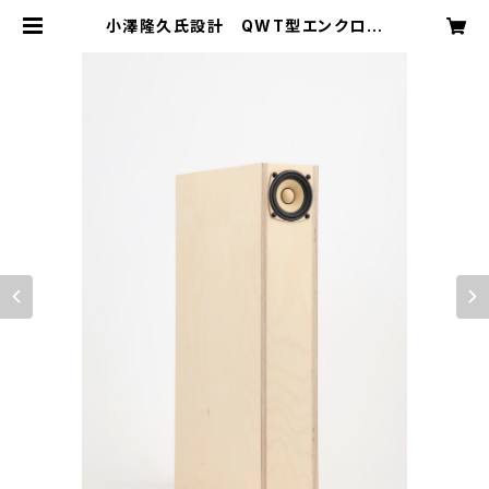
小澤隆久氏設計 QWT型エンクロー
ジャースピーカー部品セット「MJYS
P-1」（ヤマハ9cmフルレンジスピー
カーユニット使用） | MJnetshop