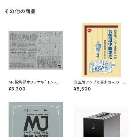
用）
その他の商品
MJ編集部オリジナル「インスタ
真空管アンプと喜多さんの 音
ントレタリング」（黒タイプ）
響道中膝栗毛
¥3,300
¥5,500