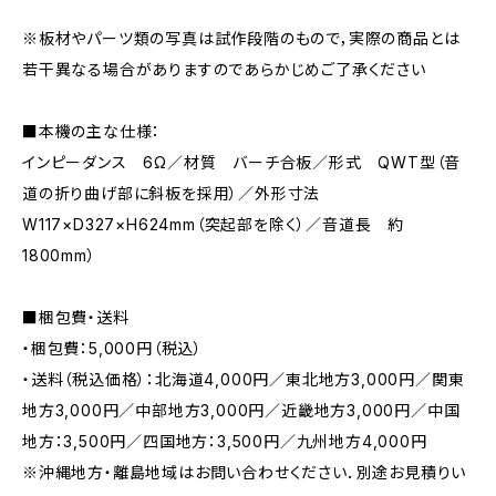
※板材やパーツ類の写真は試作段階のもので，実際の商品とは
若干異なる場合がありますのであらかじめご了承ください
■本機の主な仕様：
インピーダンス 6Ω／材質 バーチ合板／形式 QWT型（音
道の折り曲げ部に斜板を採用）／外形寸法
W117×D327×H624mm（突起部を除く）／音道長 約
1800mm）
■梱包費・送料
・梱包費：5,000円（税込）
・送料（税込価格）：北海道4,000円／東北地方3,000円／関東
地方3,000円／中部地方3,000円／近畿地方3,000円／中国
地方：3,500円／四国地方：3,500円／九州地方4,000円
※沖縄地方・離島地域はお問い合わせください．別途お見積りい