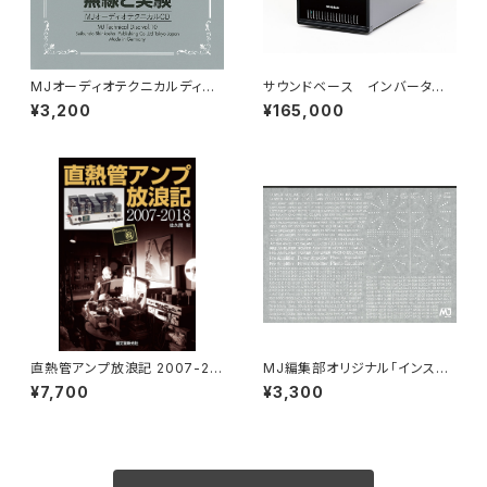
MJオーディオテクニカルディス
サウンドベース インバーター
ク vol.10
搭載電源トランス CWP-450
¥3,200
¥165,000
直熱管アンプ放浪記 2007-20
MJ編集部オリジナル「インスタ
18 限定版
ントレタリング」（白タイプ）
¥7,700
¥3,300